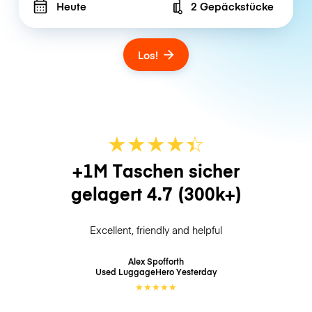
Heute
2 Gepäckstücke
Number of bags
Los!
★
★
★
★
☆
★
+1M Taschen sicher
gelagert
4.7
(300k+)
Excellent, friendly and helpful
Alex Spofforth
Used LuggageHero
Yesterday
★
★
★
★
★