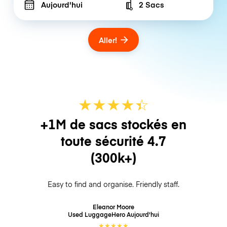
Aujourd'hui
2 Sacs
Number of bags
Aller!
★
★
★
★
☆
★
+1M de sacs stockés en
toute sécurité
4.7
(300k+)
Easy to find and organise. Friendly staff.
Eleanor Moore
Used LuggageHero
Aujourd'hui
★
★
★
★
★