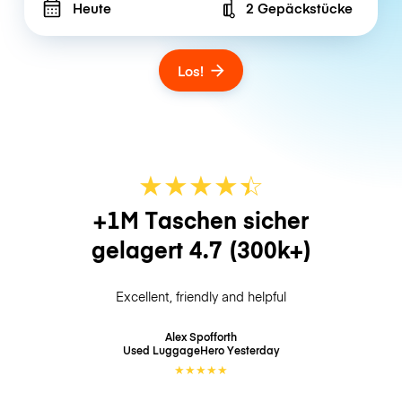
Heute
2 Gepäckstücke
Number of bags
Los!
★
★
★
★
☆
★
+1M Taschen sicher
gelagert
4.7
(300k+)
Excellent, friendly and helpful
Alex Spofforth
Used LuggageHero
Yesterday
★
★
★
★
★