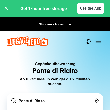
Get 1-hour free storage 
Use the App
Stunden- / Tagestarife
Flexible Buchung
Gepäckaufbewahrung
Ponte di Rialto
Ab €1/Stunde. In weniger als 2 Minuten
buchen.
Location