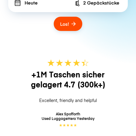
Heute
2 Gepäckstücke
Number of bags
Los!
★
★
★
★
☆
★
+1M Taschen sicher
gelagert
4.7
(300k+)
Excellent, friendly and helpful
Alex Spofforth
Used LuggageHero
Yesterday
★
★
★
★
★