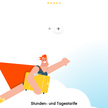
★
★
★
★
★
Stunden- und Tagestarife