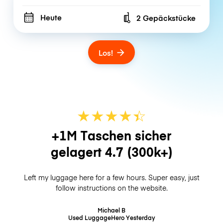
Heute
2 Gepäckstücke
Number of bags
Los!
★
★
★
★
☆
★
+1M Taschen sicher
gelagert
4.7
(300k+)
Left my luggage here for a few hours. Super easy, just
follow instructions on the website.
Michael B
Used LuggageHero
Yesterday