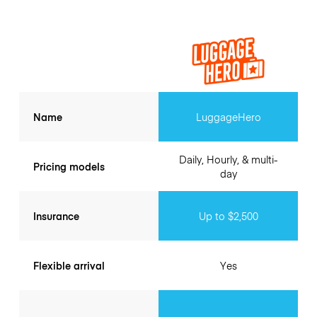
Name
LuggageHero
Daily, Hourly, & multi-
Pricing models
day
Insurance
Up to $2,500
Flexible arrival
Yes