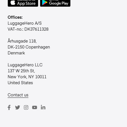
Offices:
LuggageHero A/S
VAT-no.: DK37611328
Århusgade 118,
DK-2150 Copenhagen
Denmark
LuggageHero LLC
137 W 25th St,
New York, NY 10011
United States
Contact us