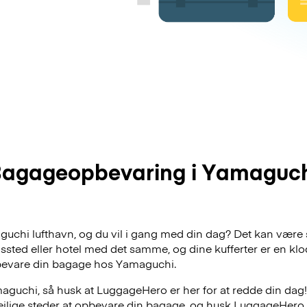
agageopbevaring i Yamaguc
aguchi lufthavn, og du vil i gang med din dag? Det kan være 
dssted eller hotel med det samme, og dine kufferter er en klo
bevare din bagage hos Yamaguchi.
guchi, så husk at LuggageHero er her for at redde din dag!
lejlige steder at opbevare din bagage, og husk LuggageHero