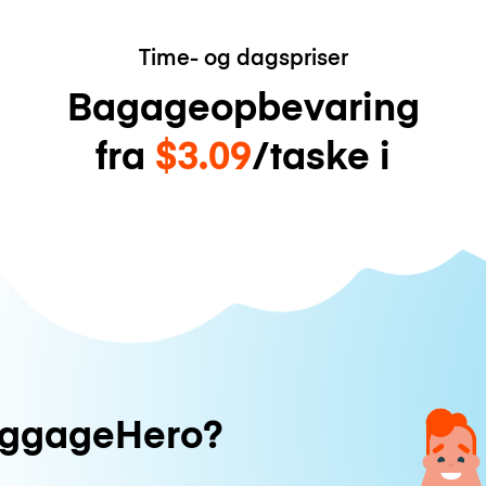
Time- og dagspriser
Bagageopbevaring
fra
$3.09
/taske i
uggageHero?