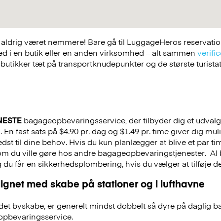
ldrig været nemmere! Bare gå til LuggageHeros reservations
ed i en butik eller en anden virksomhed – alt sammen
verific
 butikker tæt på transportknudepunkter og de største turist
NESTE
bagageopbevaringsservice, der tilbyder dig et udvalg a
 En fast sats på $4.90 pr. dag og $1.49 pr. time giver dig mu
st til dine behov. Hvis du kun planlægger at blive et par tim
 som du ville gøre hos andre bagageopbevaringstjenester.
Al 
g du får en sikkerhedsplombering, hvis du vælger at tilføje det
ignet med skabe på stationer og i lufthavne
et byskabe, er generelt mindst dobbelt så dyre på daglig 
pbevaringsservice.