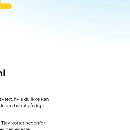
hi
svært, hvis du ikke kan
ds om benet på dig. I
 Tjek kortet nedenfor
 er den eneste