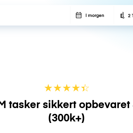
I morgen
2 
Num
★
★
★
★
☆
★
M tasker sikkert opbevaret
(300k+)