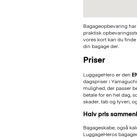
Bagageopbevaring har a
praktisk opbevaringsst
vores kort kan du finde
din bagage der.
Priser
LuggageHero er den
E
dagspriser i Yamaguchi.
mulighed, der passer bed
betale for en hel dag,
skader, tab og tyveri, o
Halv pris sammenl
Bagageskabe, også kald
LuggageHeros bagageo