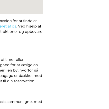
side for at finde et
eret af os
. Ved hjælp af
attraktioner og opbevare
f time- eller
lighed for at vælge en
er i en by, hvorfor så
bagage er dækket mod
 til din reservation.
basis sammenlignet med