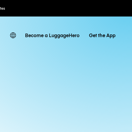
ates
Become a LuggageHero
Get the App