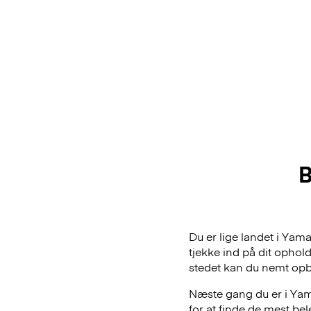
B
Du er lige landet i Yam
tjekke ind på dit ophol
stedet kan du nemt op
Næste gang du er i Yama
for at finde de mest be