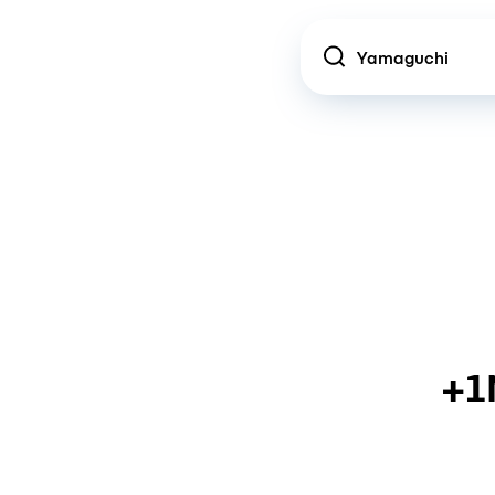
Location
+1