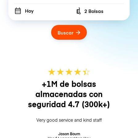
Hoy
2 Bolsas
Number of bags
Buscar
★
★
★
★
☆
★
+1M de bolsas
almacenadas con
seguridad
4.7
(300k+)
Very good service and kind staff
Jason Bourn