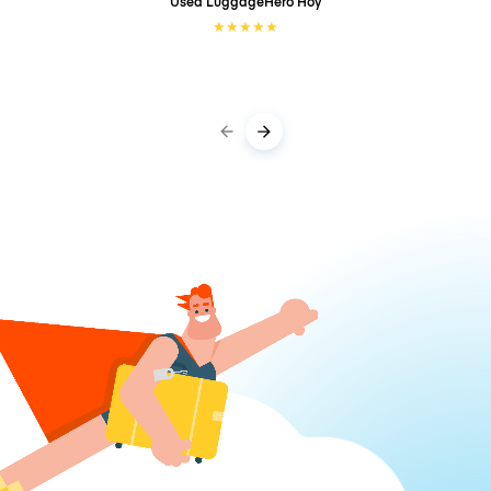
Used LuggageHero
Hoy
★
★
★
★
★