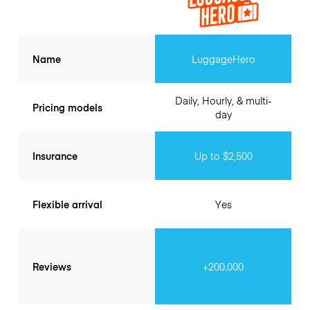
Name
LuggageHero
Daily, Hourly, & multi-
Pricing models
day
Insurance
Up to $2,500
Flexible arrival
Yes
Reviews
+200.000