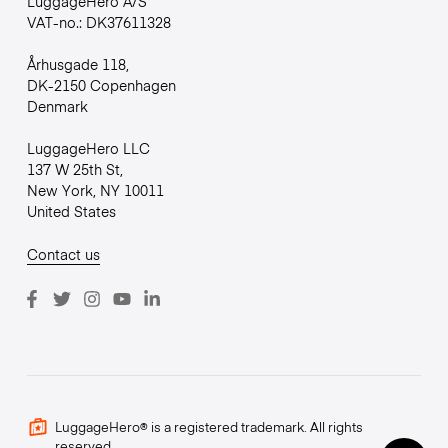
LuggageHero A/S
VAT-no.: DK37611328
Århusgade 118,
DK-2150 Copenhagen
Denmark
LuggageHero LLC
137 W 25th St,
New York, NY 10011
United States
Contact us
LuggageHero® is a registered trademark. All rights
reserved.