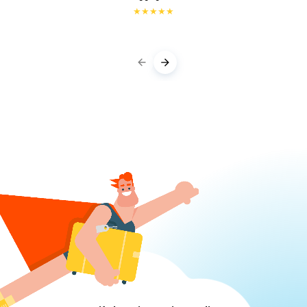
★
★
★
★
★