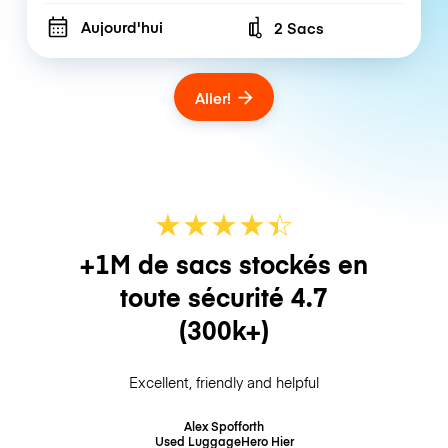
Aujourd'hui
2 Sacs
Number of bags
Aller!
★
★
★
★
☆
★
+1M de sacs stockés en
toute sécurité
4.7
(300k+)
Excellent, friendly and helpful
Alex Spofforth
Used LuggageHero
Hier