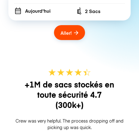
Aujourd'hui
2 Sacs
Number of bags
Aller!
★
★
★
★
☆
★
+1M de sacs stockés en
toute sécurité
4.7
(300k+)
Crew was very helpful. The process dropping off and
picking up was quick.