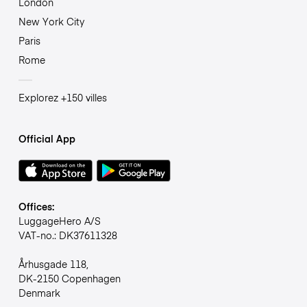
London
New York City
Paris
Rome
Explorez +150 villes
Official App
Offices:
LuggageHero A/S
VAT-no.: DK37611328
Århusgade 118,
DK-2150 Copenhagen
Denmark