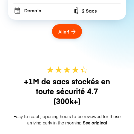
Demain
2 Sacs
Number of bags
Aller!
★
★
★
★
☆
★
+1M de sacs stockés en
toute sécurité
4.7
(300k+)
Easy to reach, opening hours to be reviewed for those
arriving early in the morning
See original