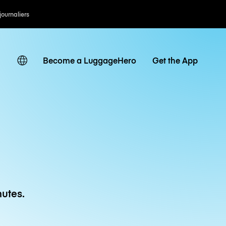
 journaliers
Become a LuggageHero
Get the App
utes.