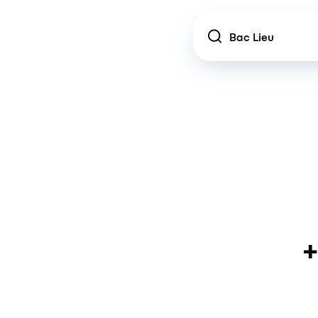
Location
+