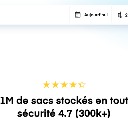
Aujourd'hui
2
N
★
★
★
★
☆
★
1M de sacs stockés en tou
sécurité
4.7
(300k+)