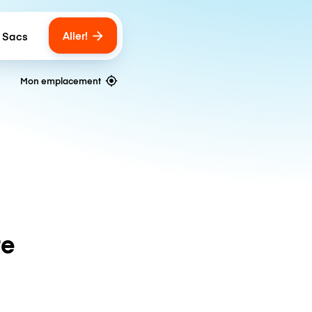
Aller!
 Sacs
umber of bags
Mon emplacement
te