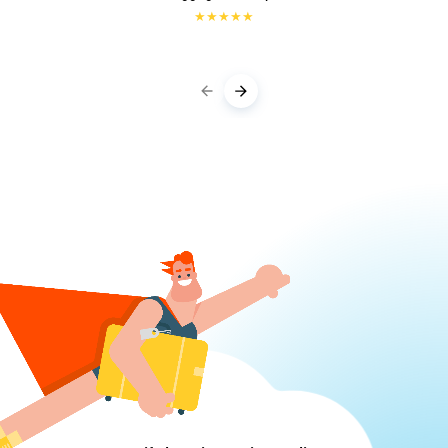
★
★
★
★
★