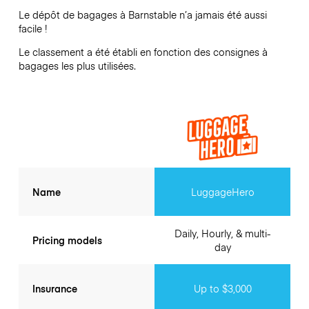
Le dépôt de bagages à
Barnstable
n’a jamais été aussi
facile !
Le classement a été établi en fonction des consignes à
bagages les plus utilisées.
Name
LuggageHero
Daily, Hourly, & multi-
Pricing models
day
Insurance
Up to $3,000