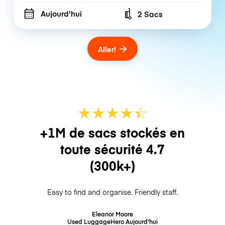
Aujourd'hui
2 Sacs
Number of bags
Aller!
★
★
★
★
☆
★
+1M de sacs stockés en
toute sécurité
4.7
(300k+)
Easy to find and organise. Friendly staff.
Eleanor Moore
Used LuggageHero
Aujourd'hui