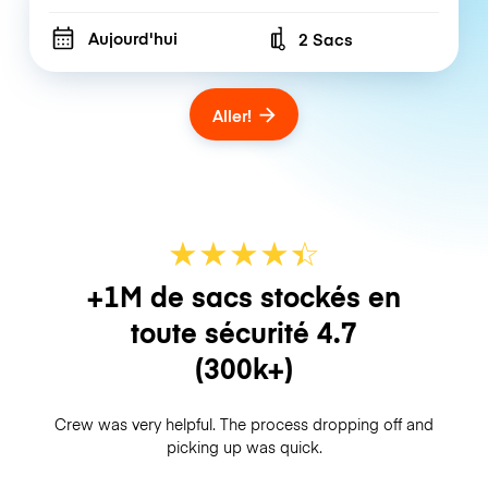
Aujourd'hui
2 Sacs
Number of bags
Aller!
★
★
★
★
☆
★
+1M de sacs stockés en
toute sécurité
4.7
(300k+)
Crew was very helpful. The process dropping off and
picking up was quick.