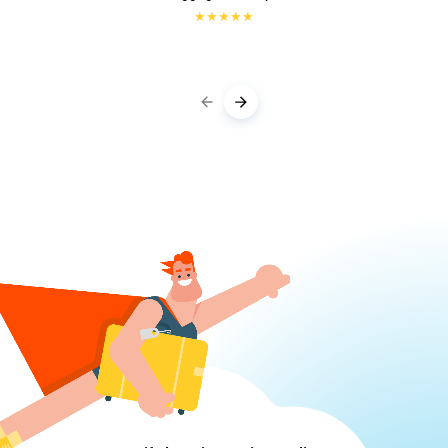
★
★
★
★
★