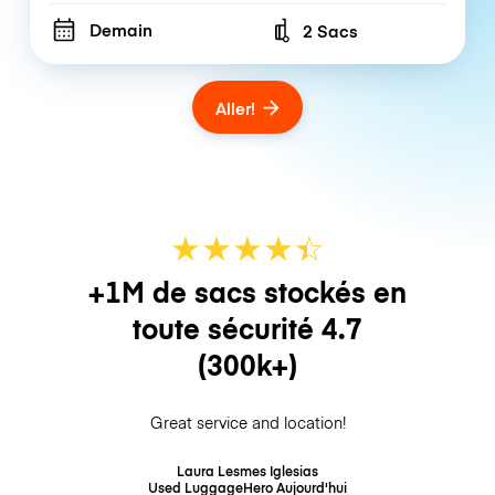
Demain
2 Sacs
Number of bags
Aller!
★
★
★
★
☆
★
+1M de sacs stockés en
toute sécurité
4.7
(300k+)
Great service and location!
Laura Lesmes Iglesias
Used LuggageHero
Aujourd'hui