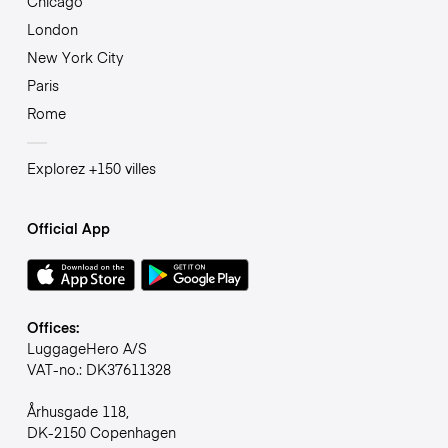
Chicago
London
New York City
Paris
Rome
Explorez +150 villes
Official App
Offices:
LuggageHero A/S
VAT-no.: DK37611328
Århusgade 118,
DK-2150 Copenhagen