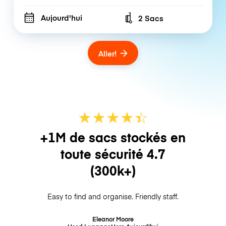
Aujourd'hui
2 Sacs
Number of bags
Aller!
★
★
★
★
☆
★
+1M de sacs stockés en
toute sécurité
4.7
(300k+)
Easy to find and organise. Friendly staff.
Eleanor Moore