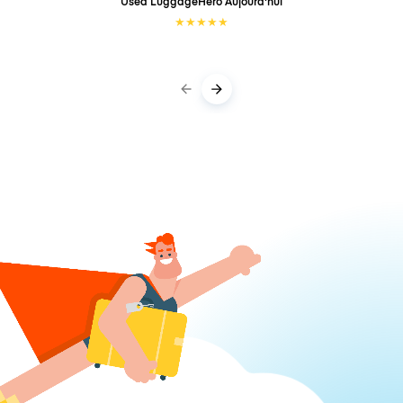
Used LuggageHero
Aujourd'hui
★
★
★
★
★