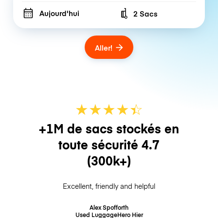
Aujourd'hui
2 Sacs
Number of bags
Aller!
★
★
★
★
☆
★
+1M de sacs stockés en
toute sécurité
4.7
(300k+)
Excellent, friendly and helpful
Alex Spofforth
Used LuggageHero
Hier