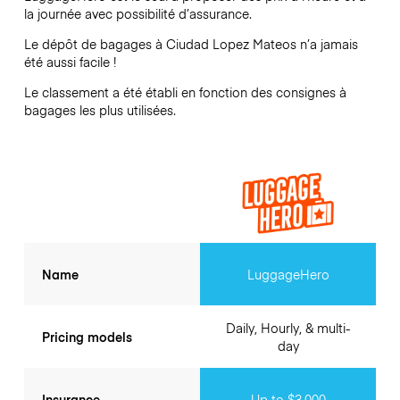
la journée avec possibilité d’assurance.
Le dépôt de bagages à
Ciudad Lopez Mateos
n’a jamais
été aussi facile !
Le classement a été établi en fonction des consignes à
bagages les plus utilisées.
Name
LuggageHero
Daily, Hourly, & multi-
Pricing models
day
Insurance
Up to $3,000