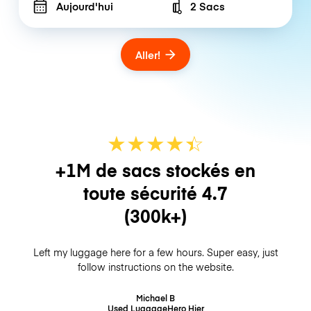
Aujourd'hui
2 Sacs
Number of bags
Aller!
★
★
★
★
☆
★
+1M de sacs stockés en
toute sécurité
4.7
(300k+)
Left my luggage here for a few hours. Super easy, just
follow instructions on the website.
Michael B
Used LuggageHero
Hier