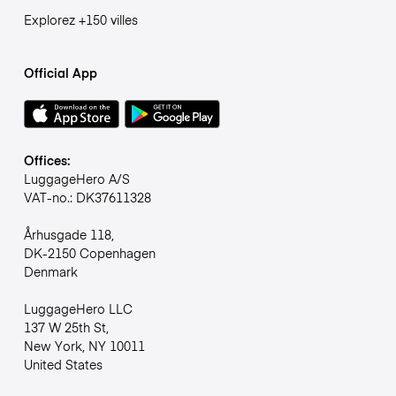
Explorez +150 villes
Official App
Offices:
LuggageHero A/S
VAT-no.: DK37611328
Århusgade 118,
DK-2150 Copenhagen
Denmark
LuggageHero LLC
137 W 25th St,
New York, NY 10011
United States