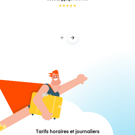
★
★
★
★
★
Tarifs horaires et journaliers