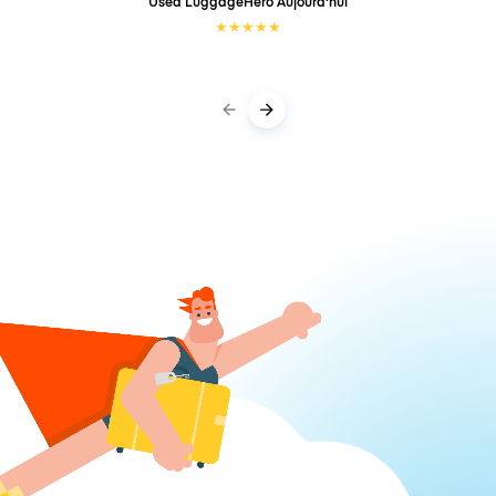
Used LuggageHero
Aujourd'hui
★
★
★
★
★