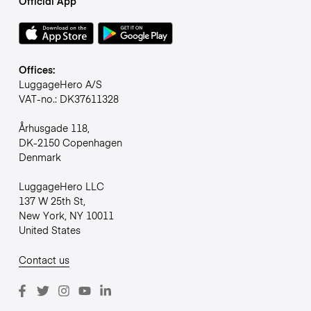
Official App
Offices:
LuggageHero A/S
VAT-no.: DK37611328
Århusgade 118,
DK-2150 Copenhagen
Denmark
LuggageHero LLC
137 W 25th St,
New York, NY 10011
United States
Contact us