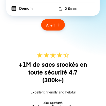
Demain
2 Sacs
Number of bags
Aller!
★
★
★
★
☆
★
+1M de sacs stockés en
toute sécurité
4.7
(300k+)
Excellent, friendly and helpful
Alex Spofforth