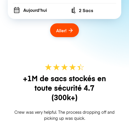
Aujourd'hui
2 Sacs
Number of bags
Aller!
★
★
★
★
☆
★
+1M de sacs stockés en
toute sécurité
4.7
(300k+)
Crew was very helpful. The process dropping off and
picking up was quick.