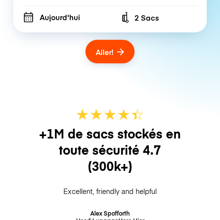
Aujourd'hui
2 Sacs
Number of bags
Aller!
★
★
★
★
☆
★
+1M de sacs stockés en
toute sécurité
4.7
(300k+)
Excellent, friendly and helpful
Alex Spofforth