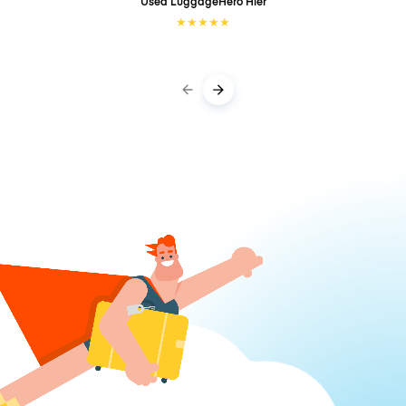
Used LuggageHero
Hier
★
★
★
★
★