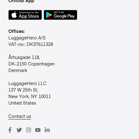
Official App
Offices:
LuggageHero A/S
VAT-no.: DK37611328
Århusgade 118,
DK-2150 Copenhagen
Denmark
LuggageHero LLC
137 W 25th St,
New York, NY 10011
United States
Contact us