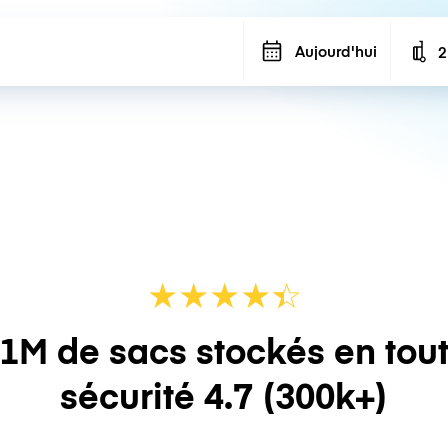
Aujourd'hui
2
N
★
★
★
★
☆
★
1M de sacs stockés en tou
sécurité
4.7
(300k+)