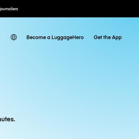
 journaliers
Become a LuggageHero
Get the App
utes.