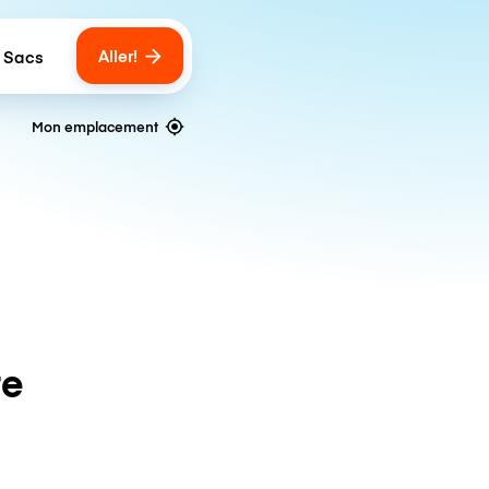
Aller!
 Sacs
umber of bags
Mon emplacement
te