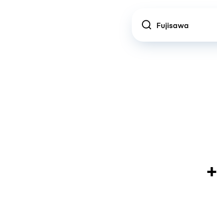
Location
+