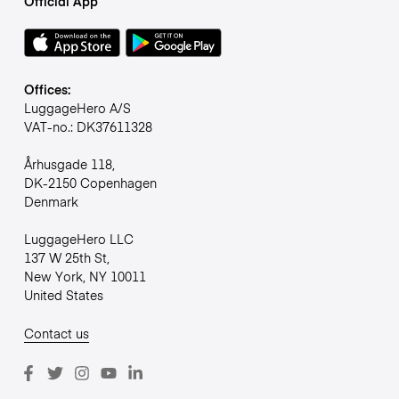
Official App
Offices:
LuggageHero A/S
VAT-no.: DK37611328
Århusgade 118,
DK-2150 Copenhagen
Denmark
LuggageHero LLC
137 W 25th St,
New York, NY 10011
United States
Contact us