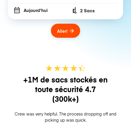
Aujourd'hui
2 Sacs
Number of bags
Aller!
★
★
★
★
☆
★
+1M de sacs stockés en
toute sécurité
4.7
(300k+)
Crew was very helpful. The process dropping off and
picking up was quick.