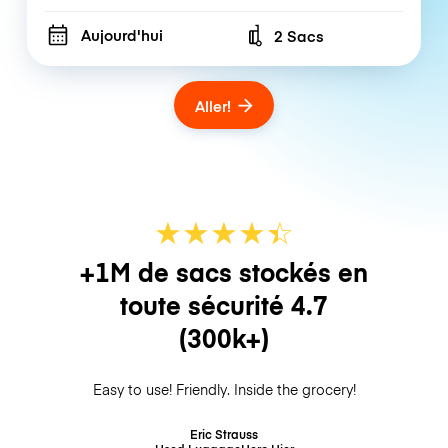
Aujourd'hui
2 Sacs
Number of bags
Aller!
★
★
★
★
☆
★
+1M de sacs stockés en
toute sécurité
4.7
(300k+)
Easy to use! Friendly. Inside the grocery!
Eric Strauss