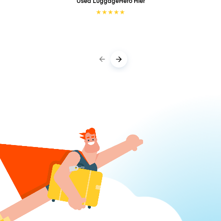
Used LuggageHero
Hier
★
★
★
★
★