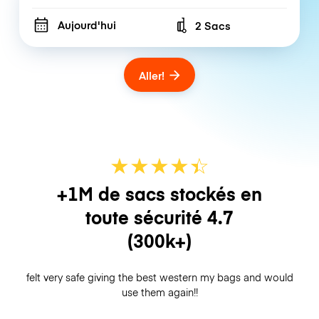
Aujourd'hui
2 Sacs
Number of bags
Aller!
★
★
★
★
☆
★
+1M de sacs stockés en
toute sécurité
4.7
(300k+)
felt very safe giving the best western my bags and would
use them again!!