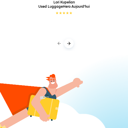
Lori Kupelian
Used LuggageHero
Aujourd'hui
★
★
★
★
★