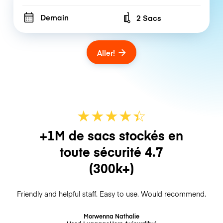
Demain
2 Sacs
Number of bags
Aller!
★
★
★
★
☆
★
+1M de sacs stockés en
toute sécurité
4.7
(300k+)
Friendly and helpful staff. Easy to use. Would recommend.
Morwenna Nathalie