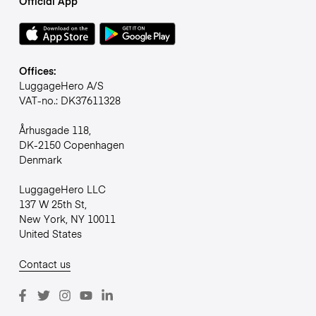
Official App
Offices:
LuggageHero A/S
VAT-no.: DK37611328
Århusgade 118,
DK-2150 Copenhagen
Denmark
LuggageHero LLC
137 W 25th St,
New York, NY 10011
United States
Contact us