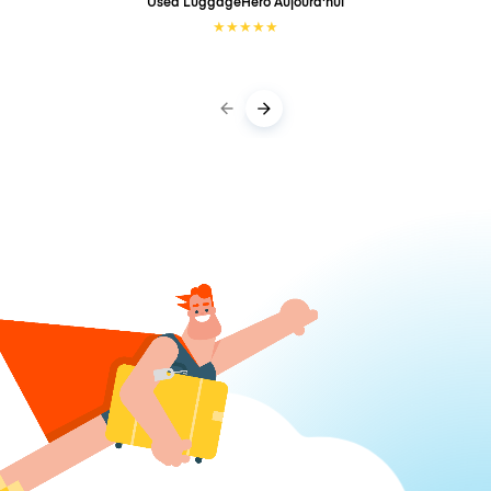
Used LuggageHero
Aujourd'hui
★
★
★
★
★