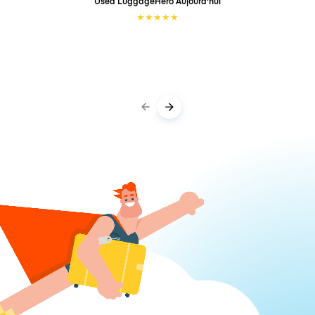
Used LuggageHero
Aujourd'hui
★
★
★
★
★