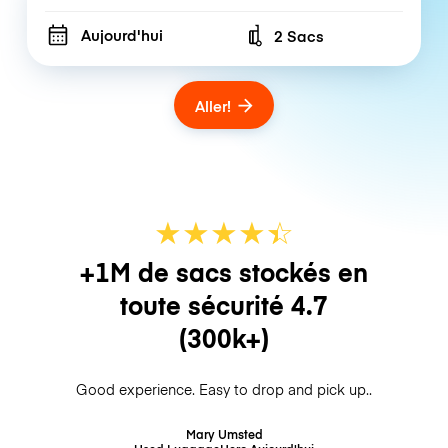
Aujourd'hui
2 Sacs
Number of bags
Aller!
★
★
★
★
☆
★
+1M de sacs stockés en
toute sécurité
4.7
(300k+)
Good experience. Easy to drop and pick up..
Mary Umsted