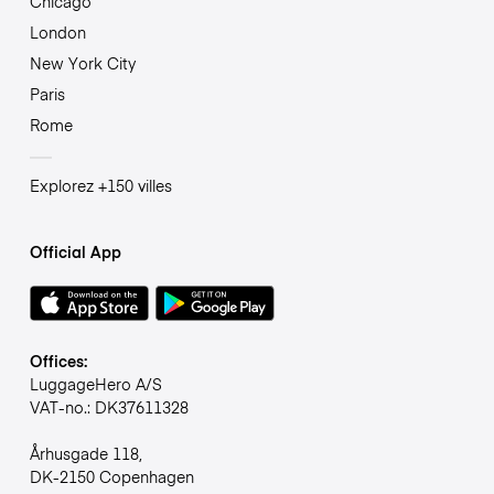
Chicago
London
New York City
Paris
Rome
Explorez +150 villes
Official App
Offices:
LuggageHero A/S
VAT-no.: DK37611328
Århusgade 118,
DK-2150 Copenhagen