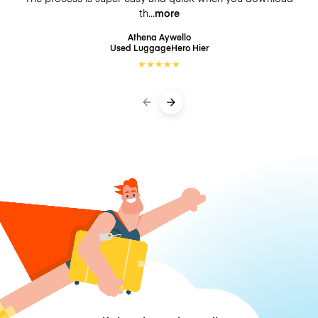
th
more
Athena Aywello
Used LuggageHero
Hier
★
★
★
★
★