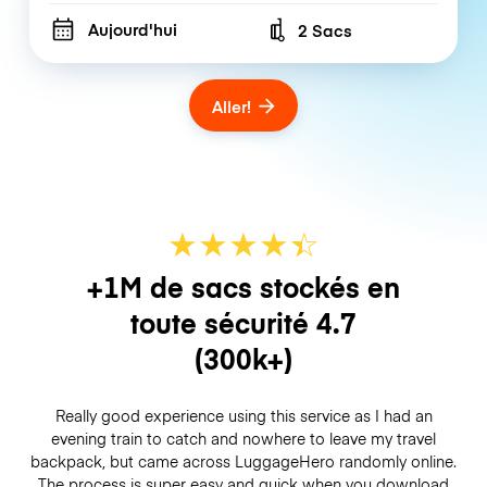
Aujourd'hui
2 Sacs
Number of bags
Aller!
★
★
★
★
☆
★
+1M de sacs stockés en
toute sécurité
4.7
(300k+)
Really good experience using this service as I had an
evening train to catch and nowhere to leave my travel
backpack, but came across LuggageHero randomly online.
The process is super easy and quick when you download