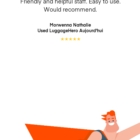
Friendly and helpful staff. Easy to use.
Would recommend.
Morwenna Nathalie
Used LuggageHero
Aujourd'hui
★
★
★
★
★