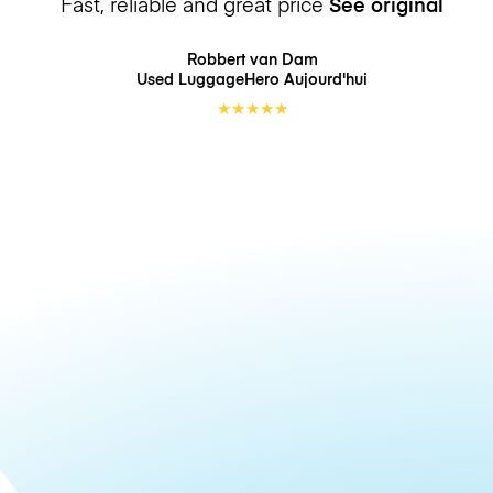
Fast, reliable and great price
See original
Robbert van Dam
Used LuggageHero
Aujourd'hui
★
★
★
★
★