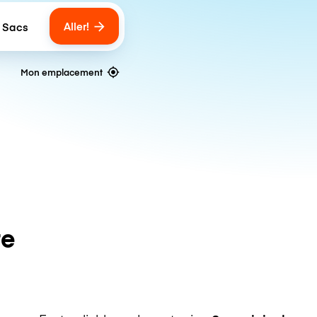
Aller!
 Sacs
umber of bags
Mon emplacement
te