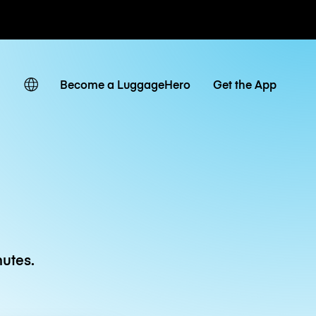
 journaliers
Become a LuggageHero
Get the App
utes.