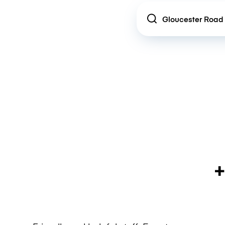
Location
+