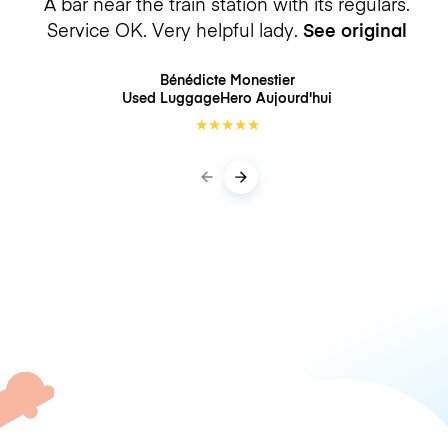
A bar near the train station with its regulars.
Service OK. Very helpful lady.
See original
Bénédicte Monestier
Used LuggageHero
Aujourd'hui
★
★
★
★
★