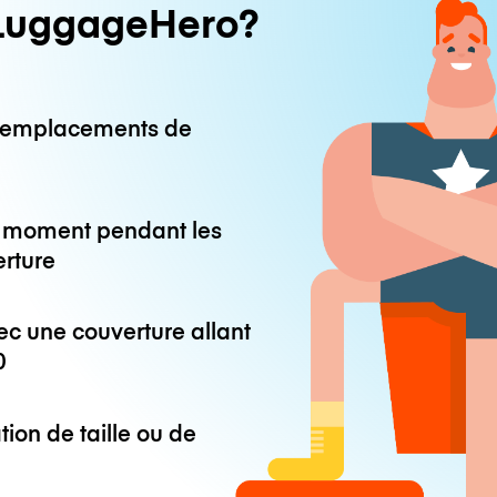
LuggageHero?
0 emplacements de
ut moment pendant les
erture
ec une couverture allant
0
tion de taille ou de