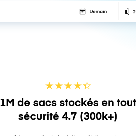
Demain
2
N
★
★
★
★
☆
★
1M de sacs stockés en tou
sécurité
4.7
(300k+)