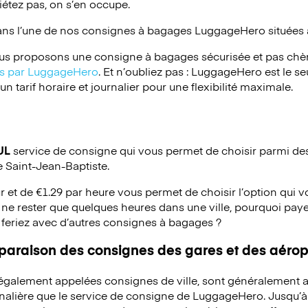
iétez pas, on s’en occupe.
ans l’une de nos consignes à bagages
LuggageHero
situées 
s proposons une consigne à bagages sécurisée et pas chèr
ées par LuggageHero
. Et n’oubliez pas : LuggageHero est le s
 tarif horaire et journalier pour une flexibilité maximale.
UL
service de consigne qui vous permet de choisir parmi des 
e Saint-Jean-Baptiste.
ur et de €1.29 par heure vous permet de choisir l’option qui 
ne rester que quelques heures dans une ville, pourquoi pay
 feriez avec d’autres consignes à bagages ?
mparaison des consignes des gares et des aérop
 également appelées consignes de ville, sont généralement a
rnalière que le service de consigne de LuggageHero. Jusqu’