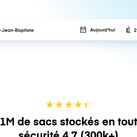
Aujourd'hui
2
N
★
★
★
★
☆
★
1M de sacs stockés en tou
sécurité
4.7
(300k+)