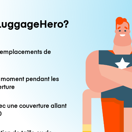
LuggageHero?
0 emplacements de
ut moment pendant les
erture
ec une couverture allant
0