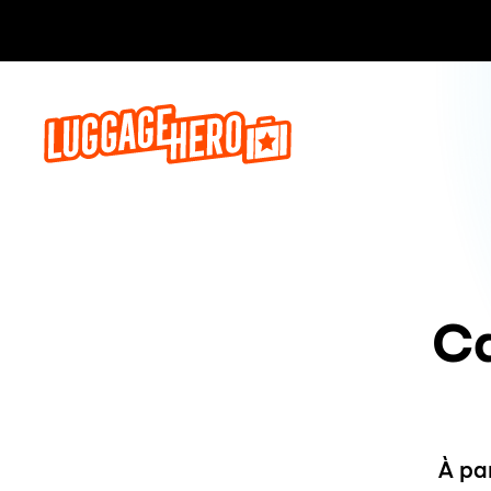
Réservez,
Ca
À pa