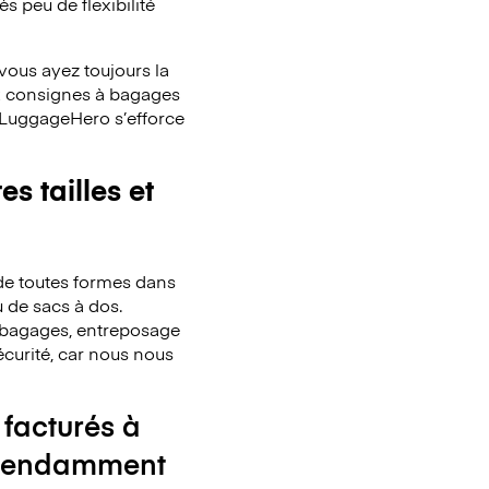
s peu de flexibilité
ous ayez toujours la
x consignes à bagages
. LuggageHero s’efforce
s tailles et
de toutes formes dans
u de sacs à dos.
de bagages, entreposage
écurité, car nous nous
 facturés à
ndépendamment