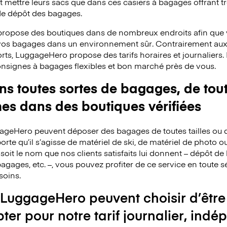
mettre leurs sacs que dans ces casiers à bagages offrant trè
 de dépôt des bagages.
ropose des boutiques dans de nombreux endroits afin que v
 vos bagages dans un environnement sûr. Contrairement au
rts, LuggageHero propose des tarifs horaires et journaliers
consignes à bagages flexibles et bon marché près de vous.
 toutes sortes de bagages, de toute
mes dans des boutiques vérifiées
ggageHero peuvent déposer des bagages de toutes tailles ou 
rte qu’il s’agisse de matériel de ski, de matériel de photo o
 soit le nom que nos clients satisfaits lui donnent – dépôt 
agages, etc. –, vous pouvez profiter de ce service en toute s
soins.
 LuggageHero peuvent choisir d’être
pter pour notre tarif journalier, i