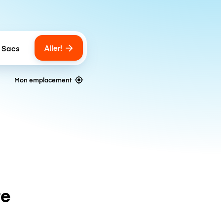
Aller!
 Sacs
umber of bags
Mon emplacement
te