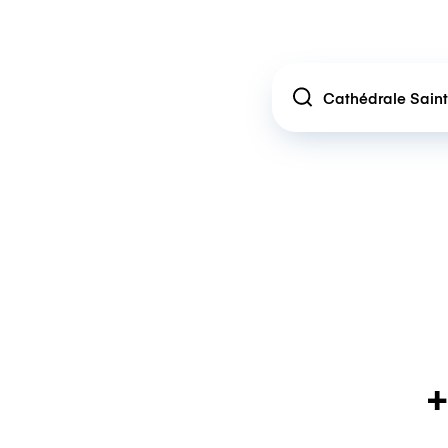
Location
+