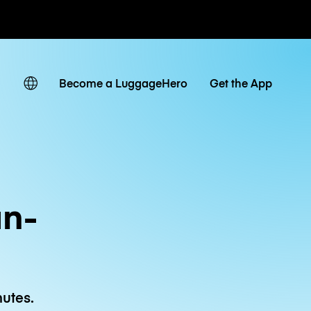
 journaliers
Become a LuggageHero
Get the App
an-
utes.