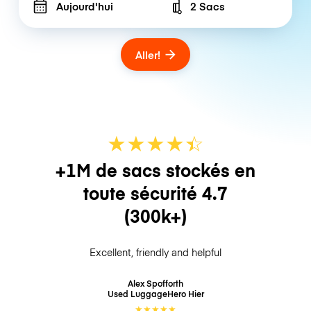
Aujourd'hui
2 Sacs
Number of bags
Aller!
★
★
★
★
☆
★
+1M de sacs stockés en
toute sécurité
4.7
(300k+)
Excellent, friendly and helpful
Alex Spofforth
Used LuggageHero
Hier
★
★
★
★
★