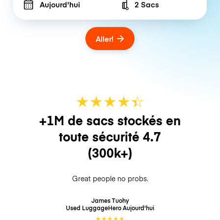
Aujourd'hui
2 Sacs
Number of bags
Aller!
★
★
★
★
☆
★
+1M de sacs stockés en
toute sécurité
4.7
(300k+)
Great people no probs.
James Tuohy
Used LuggageHero
Aujourd'hui
★
★
★
★
★