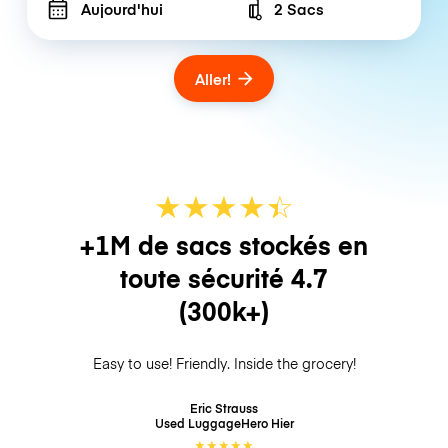
Aujourd'hui
2 Sacs
Number of bags
Aller!
★
★
★
★
☆
★
+1M de sacs stockés en
toute sécurité
4.7
(300k+)
Easy to use! Friendly. Inside the grocery!
Eric Strauss
Used LuggageHero
Hier
★
★
★
★
★