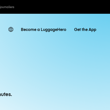
 journaliers
Become a LuggageHero
Get the App
utes.