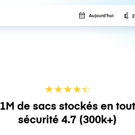
Aujourd'hui
2
N
★
★
★
★
☆
★
1M de sacs stockés en tou
sécurité
4.7
(300k+)