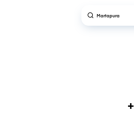
Location
+