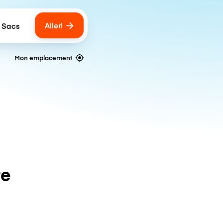
Aller!
 Sacs
umber of bags
Mon emplacement
te