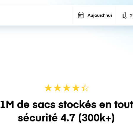
Aujourd'hui
2
N
★
★
★
★
☆
★
1M de sacs stockés en tou
sécurité
4.7
(300k+)