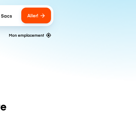
Aller!
 Sacs
umber of bags
Mon emplacement
te