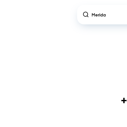
Location
+