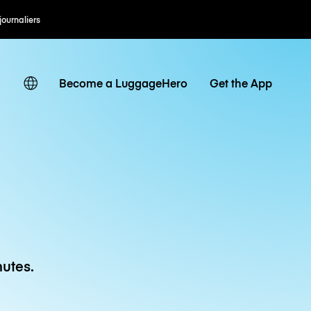
 journaliers
Become a LuggageHero
Get the App
utes.