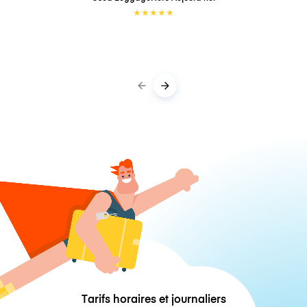
★
★
★
★
★
Tarifs horaires et journaliers