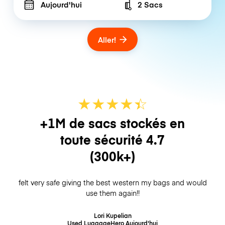
Aujourd'hui
2 Sacs
Number of bags
Aller!
★
★
★
★
☆
★
+1M de sacs stockés en
toute sécurité
4.7
(300k+)
felt very safe giving the best western my bags and would
use them again!!
Lori Kupelian
Used LuggageHero
Aujourd'hui