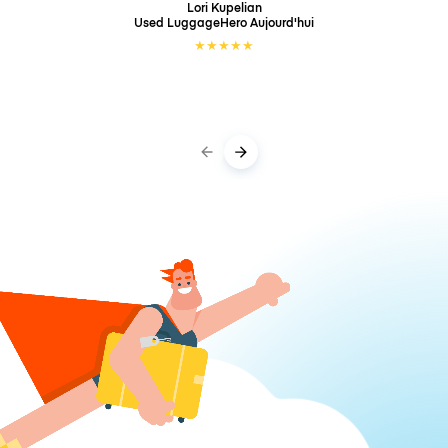
Lori Kupelian
Used LuggageHero
Aujourd'hui
★
★
★
★
★