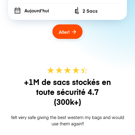
Aujourd'hui
2 Sacs
Number of bags
Aller!
★
★
★
★
☆
★
+1M de sacs stockés en
toute sécurité
4.7
(300k+)
felt very safe giving the best western my bags and would
use them again!!