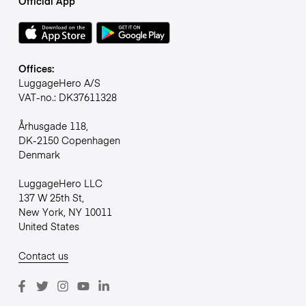
Official App
Offices:
LuggageHero A/S
VAT-no.: DK37611328
Århusgade 118,
DK-2150 Copenhagen
Denmark
LuggageHero LLC
137 W 25th St,
New York, NY 10011
United States
Contact us