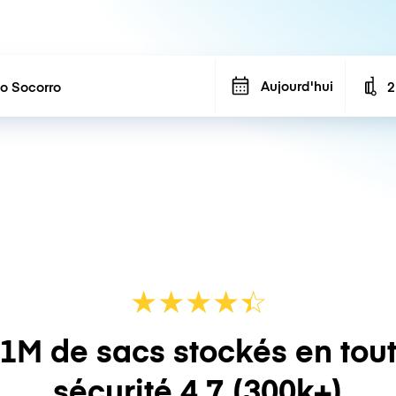
Aujourd'hui
2
N
★
★
★
★
☆
★
1M de sacs stockés en tou
sécurité
4.7
(300k+)