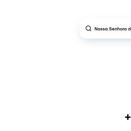
Location
+