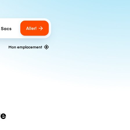
Aller!
 Sacs
umber of bags
Mon emplacement
te