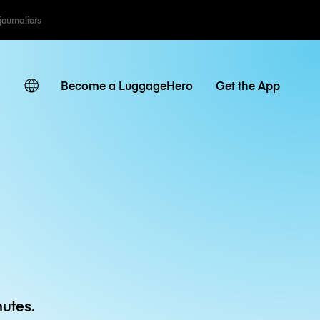
 journaliers
Become a LuggageHero
Get the App
utes.