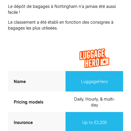
Le dépôt de bagages à
Nottingham
n’a jamais été aussi
facile !
Le classement a été établi en fonction des consignes à
bagages les plus utilisées.
Name
LuggageHero
Daily, Hourly, & multi-
Pricing models
day
Insurance
Up to £2,200