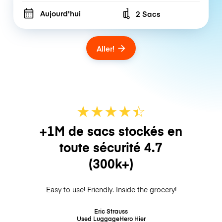
Aujourd'hui
2 Sacs
Number of bags
Aller!
★
★
★
★
☆
★
+1M de sacs stockés en
toute sécurité
4.7
(300k+)
Easy to use! Friendly. Inside the grocery!
Eric Strauss
Used LuggageHero
Hier