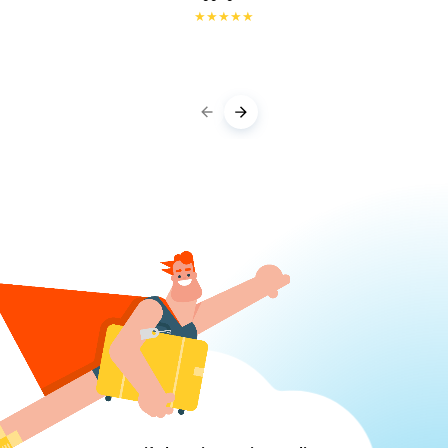
★
★
★
★
★