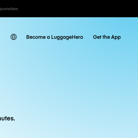
 journaliers
Become a LuggageHero
Get the App
utes.