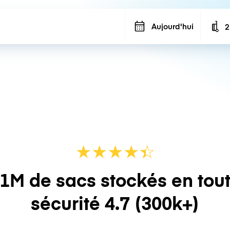
Aujourd'hui
2
N
★
★
★
★
☆
★
1M de sacs stockés en tou
sécurité
4.7
(300k+)