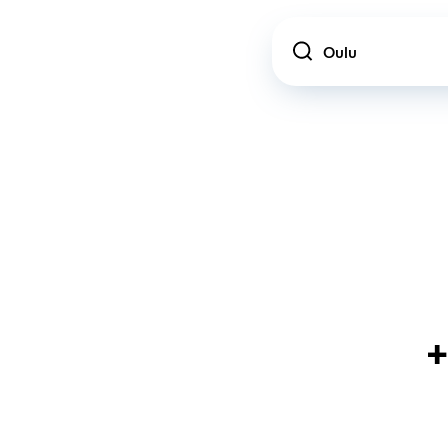
Location
+