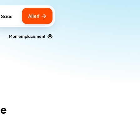
Aller!
 Sacs
umber of bags
Mon emplacement
te