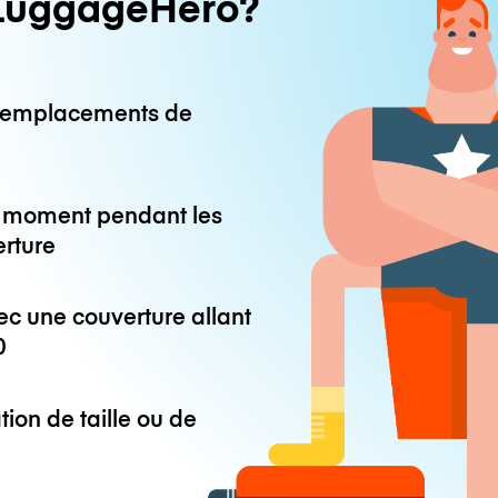
LuggageHero?
0 emplacements de
ut moment pendant les
erture
ec une couverture allant
0
tion de taille ou de