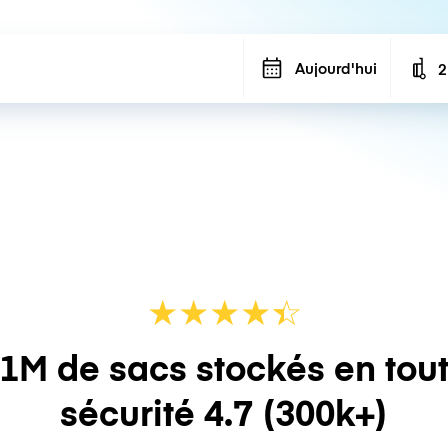
Aujourd'hui
2
N
★
★
★
★
☆
★
1M de sacs stockés en tou
sécurité
4.7
(300k+)