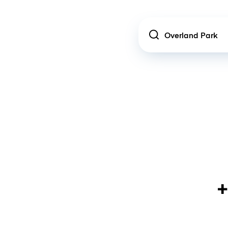
Location
+