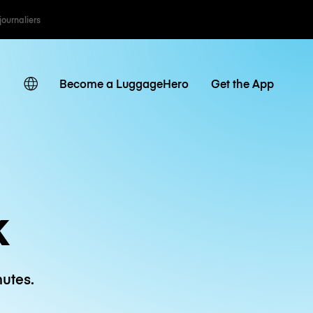
 journaliers
Become a LuggageHero
Get the App
k
utes.