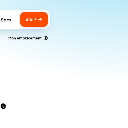
Aller!
 Sacs
umber of bags
Mon emplacement
te