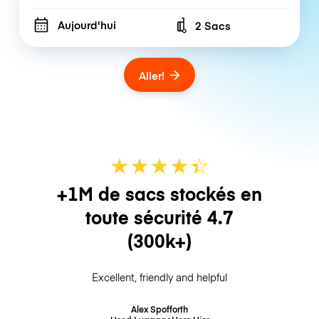
Aujourd'hui
2 Sacs
Number of bags
Aller!
★
★
★
★
☆
★
+1M de sacs stockés en
toute sécurité
4.7
(300k+)
Excellent, friendly and helpful
Alex Spofforth