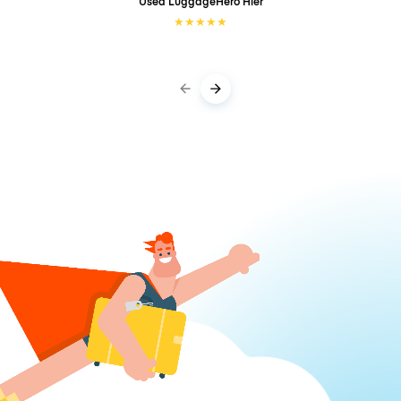
Used LuggageHero
Hier
★
★
★
★
★