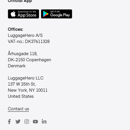
Official App
Offices:
LuggageHero A/S
VAT-no.: DK37611328
Århusgade 118,
DK-2150 Copenhagen
Denmark
LuggageHero LLC
137 W 25th St,
New York, NY 10011
United States
Contact us