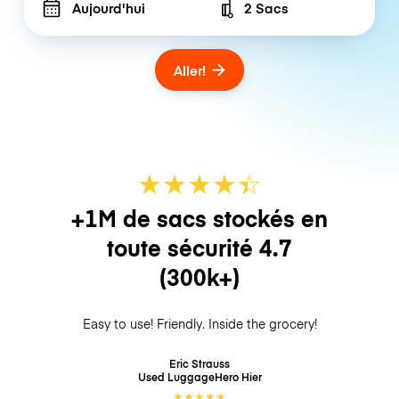
Aujourd'hui
2 Sacs
Number of bags
Aller!
★
★
★
★
☆
★
+1M de sacs stockés en
toute sécurité
4.7
(300k+)
Easy to use! Friendly. Inside the grocery!
Eric Strauss
Used LuggageHero
Hier
★
★
★
★
★