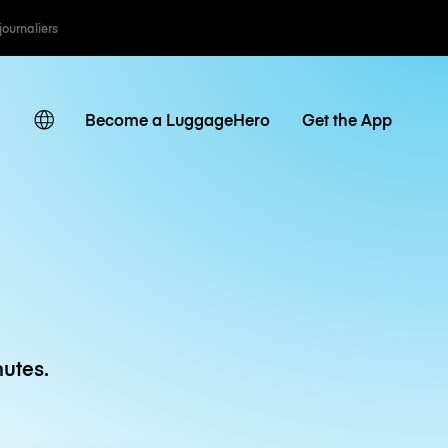
 journaliers
Become a LuggageHero
Get the App
utes.