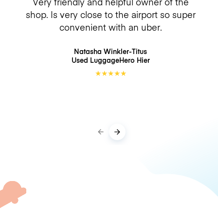
Very friendly and helpful owner of the
shop. Is very close to the airport so super
convenient with an uber.
Natasha Winkler-Titus
Used LuggageHero
Hier
★
★
★
★
★