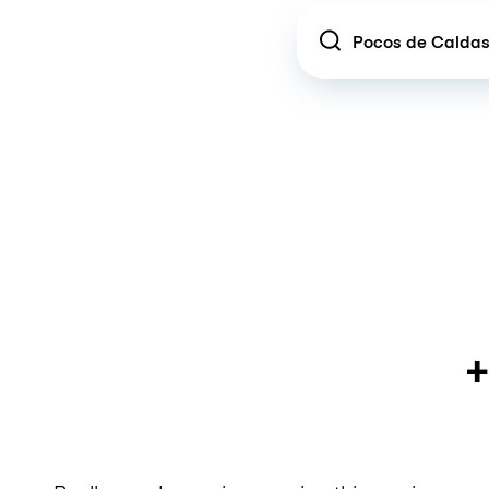
Location
+