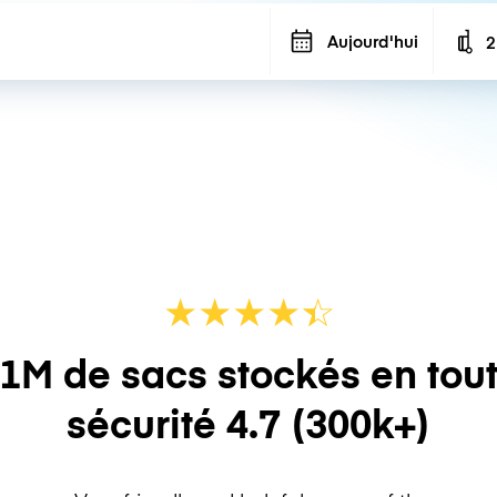
Aujourd'hui
2
N
★
★
★
★
☆
★
1M de sacs stockés en tou
sécurité
4.7
(300k+)