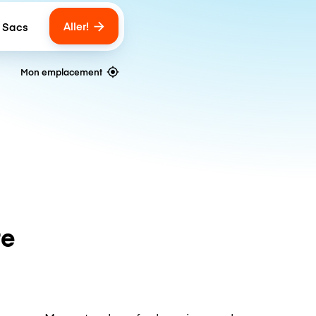
Aller!
 Sacs
umber of bags
Mon emplacement
te