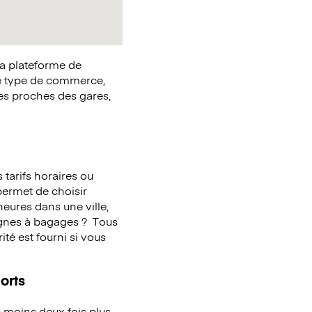
la plateforme de
e type de commerce,
ues proches des gares,
tarifs horaires ou
 permet de choisir
eures dans une ville,
ignes à bagages ?
Tous
té est fourni si vous
orts
 moins deux fois plus