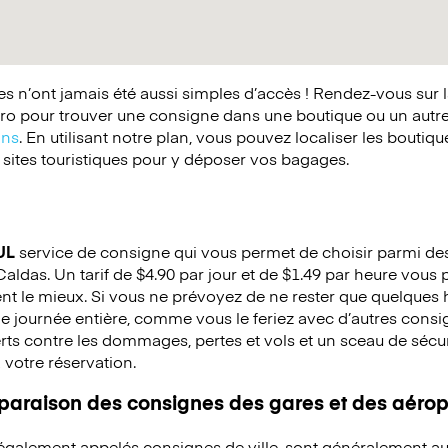
 n’ont jamais été aussi simples d’accès ! Rendez-vous sur 
o pour trouver une consigne dans une boutique ou un autr
ins
. En utilisant notre plan, vous pouvez localiser les boutiq
 sites touristiques pour y déposer vos bagages.
UL
service de consigne qui vous permet de choisir parmi des 
Caldas. Un tarif de $4.90 par jour et de $1.49 par heure vous
ent le mieux. Si vous ne prévoyez de ne rester que quelques h
e journée entière, comme vous le feriez avec d’autres cons
ts contre les dommages, pertes et vols et un sceau de sécuri
à votre réservation.
mparaison des consignes des gares et des aérop
 également appelés consignes de ville, sont généralement au