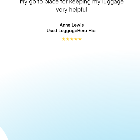
My go to place for keeping my luggage
very helpful
Anne Lewis
Used LuggageHero
Hier
★
★
★
★
★