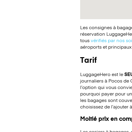
Les consignes à bagages
réservation LuggageHer
tous
vérifiés par nos so
aéroports et principaux
Tarif
LuggageHero est le
SE
journaliers à Pocos de 
l’option qui vous convi
pourquoi payer pour un
les bagages sont couver
choisissez de l’ajouter 
Moitié prix en co
Les casiers à bagages,