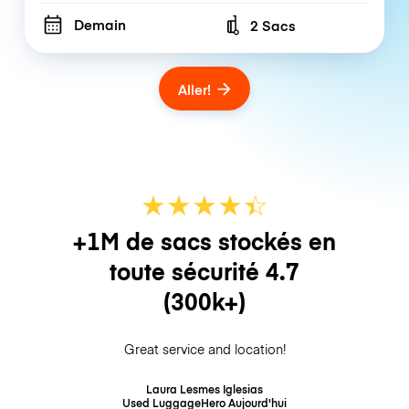
Demain
2 Sacs
Number of bags
Aller!
★
★
★
★
☆
★
+1M de sacs stockés en
toute sécurité
4.7
(300k+)
Great service and location!
Laura Lesmes Iglesias
Used LuggageHero
Aujourd'hui