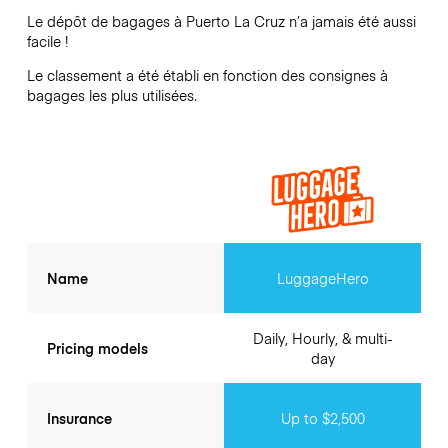
Le dépôt de bagages à
Puerto La Cruz
n’a jamais été aussi
facile !
Le classement a été établi en fonction des consignes à
bagages les plus utilisées.
Name
LuggageHero
Daily, Hourly, & multi-
Pricing models
day
Insurance
Up to $2,500