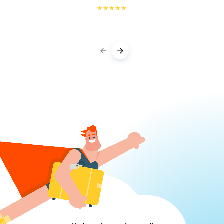
★
★
★
★
★