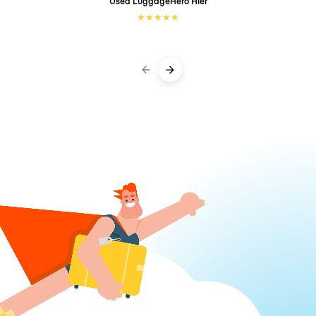
Used LuggageHero
Hier
★
★
★
★
★