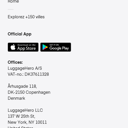
Rome
Explorez +150 villes
Official App
Offices:
LuggageHero A/S
VAT-no.: DK37611328
Århusgade 118,
DK-2150 Copenhagen
Denmark
LuggageHero LLC
137 W 25th St,
New York, NY 10011