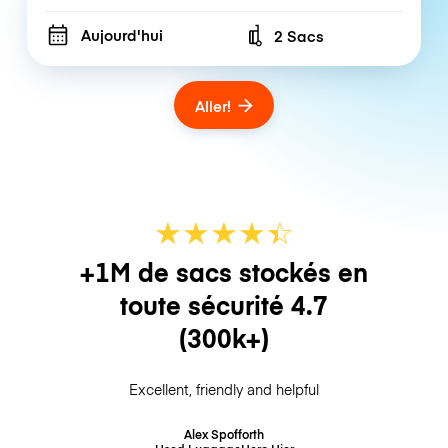
Aujourd'hui
2 Sacs
Number of bags
Aller!
★
★
★
★
☆
★
+1M de sacs stockés en
toute sécurité
4.7
(300k+)
Excellent, friendly and helpful
Alex Spofforth