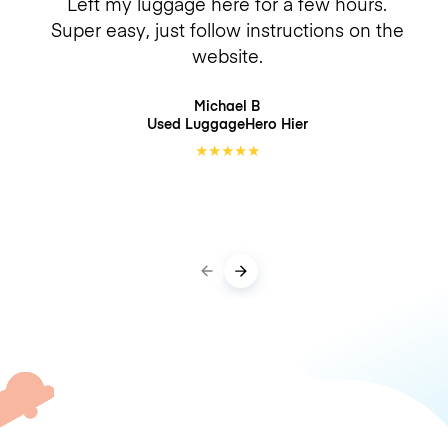
Left my luggage here for a few hours.
Super easy, just follow instructions on the
website.
Michael B
Used LuggageHero
Hier
★
★
★
★
★