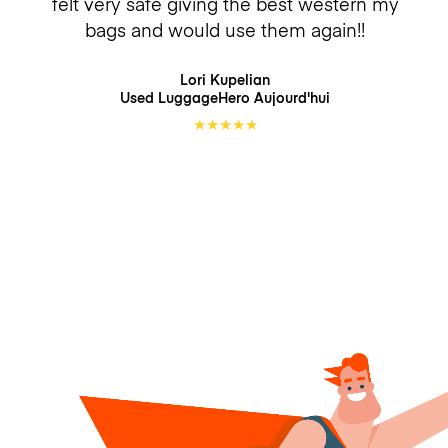
felt very safe giving the best western my
bags and would use them again!!
Lori Kupelian
Used LuggageHero
Aujourd'hui
★
★
★
★
★