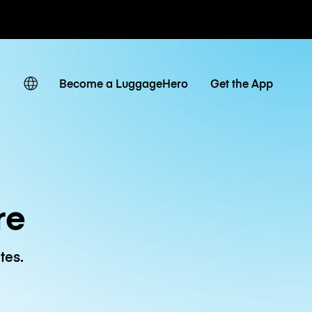
 journaliers
Become a LuggageHero
Get the App
re
tes.