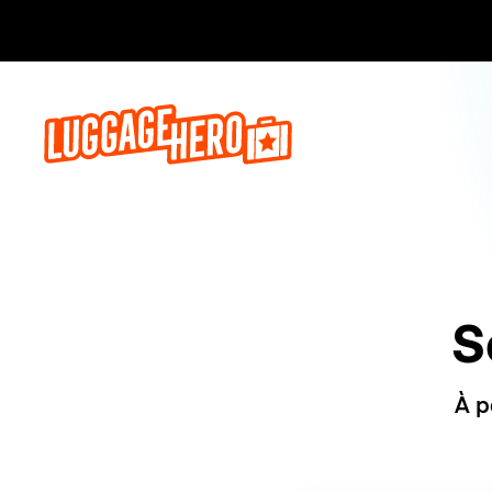
Réservez,
S
À p