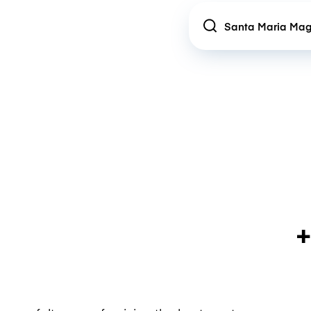
Location
+