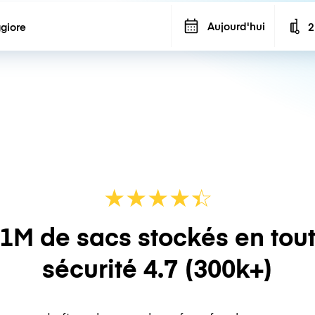
Aujourd'hui
2
N
★
★
★
★
☆
★
1M de sacs stockés en tou
sécurité
4.7
(300k+)