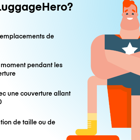
LuggageHero?
0 emplacements de
ut moment pendant les
erture
ec une couverture allant
0
tion de taille ou de