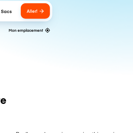
Aller!
 Sacs
umber of bags
Mon emplacement
te