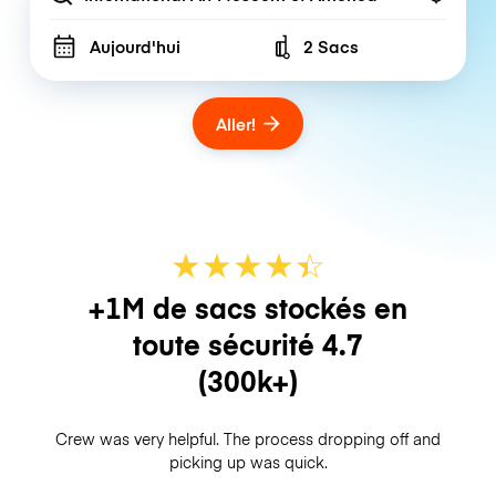
Aujourd'hui
2 Sacs
Number of bags
Aller!
★
★
★
★
☆
★
+1M de sacs stockés en
toute sécurité
4.7
(300k+)
Crew was very helpful. The process dropping off and
picking up was quick.