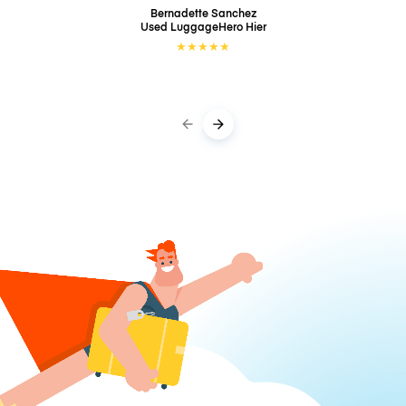
Bernadette Sanchez
Used LuggageHero
Hier
★
★
★
★
★