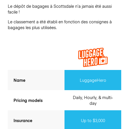
Le dépôt de bagages à
Scottsdale
n’a jamais été aussi
facile !
Le classement a été établi en fonction des consignes à
bagages les plus utilisées.
Name
LuggageHero
Daily, Hourly, & multi-
Pricing models
day
Insurance
Up to $3,000