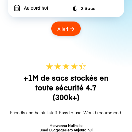
Aujourd'hui
2 Sacs
Number of bags
Aller!
★
★
★
★
☆
★
+1M de sacs stockés en
toute sécurité
4.7
(300k+)
Friendly and helpful staff. Easy to use. Would recommend.
Morwenna Nathalie
Used LuggageHero
Aujourd'hui