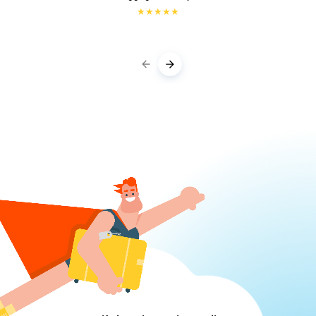
★
★
★
★
★