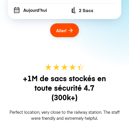
Aujourd'hui
2 Sacs
Number of bags
Aller!
★
★
★
★
☆
★
+1M de sacs stockés en
toute sécurité
4.7
(300k+)
Perfect location, very close to the railway station. The staff
were friendly and extremely helpful.