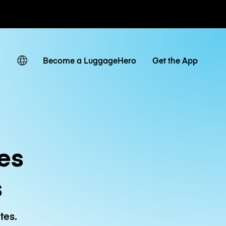
 journaliers
Become a LuggageHero
Get the App
es
s
tes.