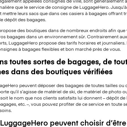
 également appelées consignes de ville, sont généralement a
rnalière que le service de consigne de LuggageHero. Jusqu’
mettre leurs sacs que dans ces casiers à bagages offrant trè
 de dépôt des bagages.
ropose des boutiques dans de nombreux endroits afin que v
 vos bagages dans un environnement sûr. Contrairement au
rts, LuggageHero propose des tarifs horaires et journaliers
consignes à bagages flexibles et bon marché près de vous.
 toutes sortes de bagages, de toute
mes dans des boutiques vérifiées
ggageHero peuvent déposer des bagages de toutes tailles ou 
rte qu’il s’agisse de matériel de ski, de matériel de photo o
 soit le nom que nos clients satisfaits lui donnent – dépôt 
agages, etc. –, vous pouvez profiter de ce service en toute s
soins.
 LuggageHero peuvent choisir d’être