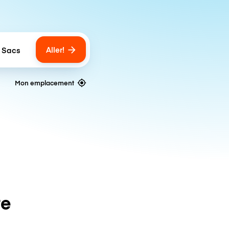
Aller!
 Sacs
umber of bags
Mon emplacement
te