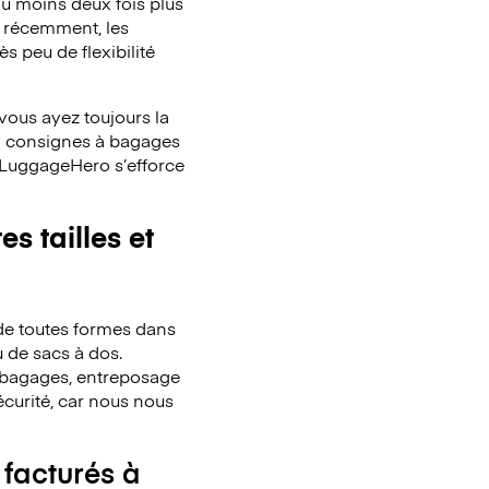
u moins deux fois plus
à récemment, les
s peu de flexibilité
ous ayez toujours la
x consignes à bagages
. LuggageHero s’efforce
s tailles et
de toutes formes dans
u de sacs à dos.
de bagages, entreposage
écurité, car nous nous
 facturés à