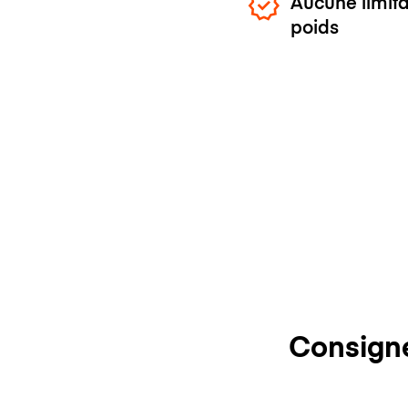
Aucune limita
poids
Consign