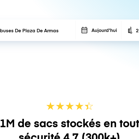
Aujourd'hui
2
N
★
★
★
★
☆
★
1M de sacs stockés en tou
sécurité
4.7
(300k+)