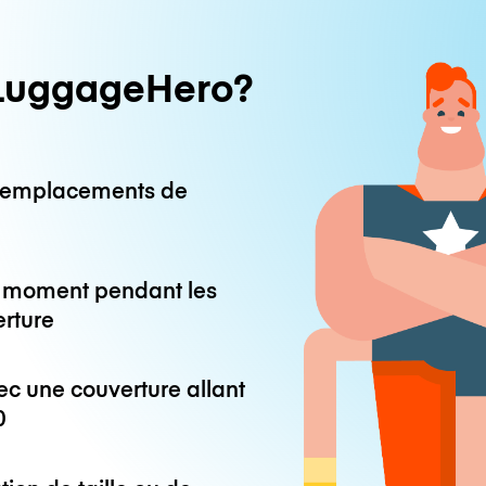
LuggageHero?
0 emplacements de
ut moment pendant les
erture
ec une couverture allant
0