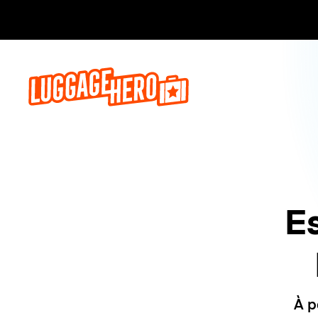
Réservez,
E
À p