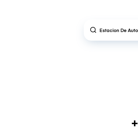
Location
+